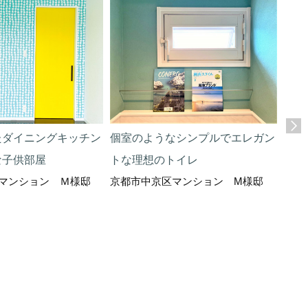
たダイニングキッチン
個室のようなシンプルでエレガン
憧れ
な子供部屋
トな理想のトイレ
mode
マンション Ｍ様邸
京都市中京区マンション M様邸
京都