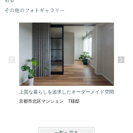
その他のフォトギャラリー
上質な暮らしを追求したオーダーメイド空間
自然光を
京都市北区マンション T様邸
ーション
京都市左
一覧へ戻る