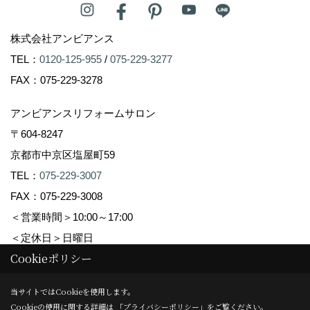
株式会社アンビアンス
TEL：
0120-125-955
/
075-229-3277
FAX：075-229-3278
アンビアンスリフォームサロン
〒604-8247
京都市中京区塩屋町59
TEL：
075-229-3007
FAX：075-229-3008
＜営業時間＞10:00～17:00
＜定休日＞日曜日
Cookieポリシー
Copyright (c) Ambiance Co.,Ltd. All Rights Reserved.
当サイトではCookieを使用します。
Cookieの使用に関する詳細は 「
プライバシーポリシー
」をご覧ください。
Produced by
ゴデスクリエイト