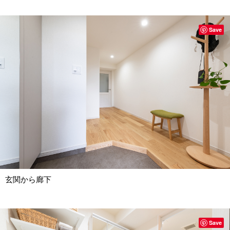
Save
玄関から廊下
Save