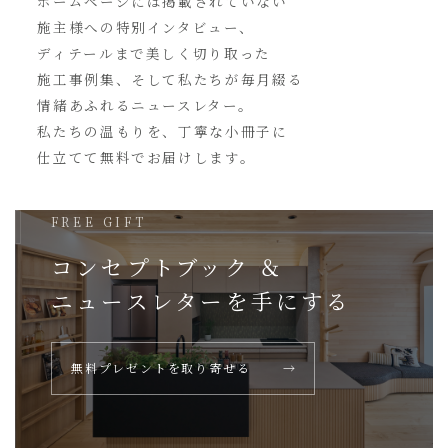
ホームページには
掲載されていない
施主様への特別インタビュー、
ディテールまで美しく切り取った
施工事例集、そして私たちが毎月綴る
情緒あふれるニュースレター。
私たちの温もりを、丁寧な小冊子に
仕立てて無料でお届けします。
FREE GIFT
コンセプトブック ＆
ニュースレターを
手にする
無料プレゼントを取り寄せる
→