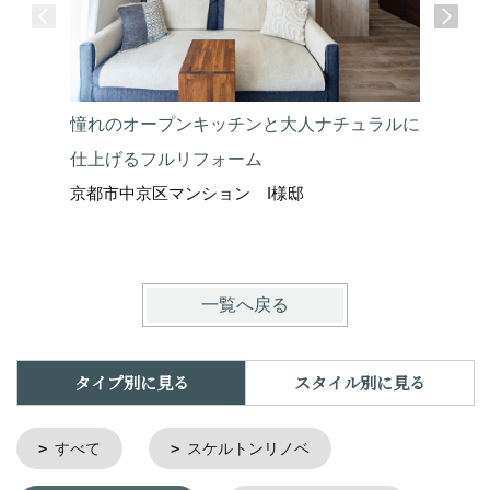
憧れのオープンキッチンと大人ナチュラルに
一人暮ら
仕上げるフルリフォーム
京都市上
京都市中京区マンション I様邸
一覧へ戻る
タイプ別に見る
スタイル別に見る
すべて
スケルトンリノベ