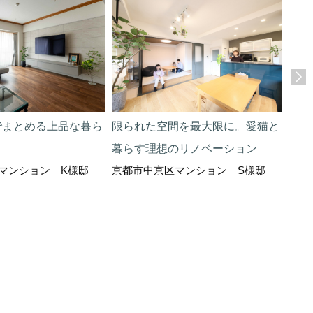
でまとめる上品な暮ら
限られた空間を最大限に。愛猫と
住ま
暮らす理想のリノベーション
京都
マンション K様邸
京都市中京区マンション S様邸