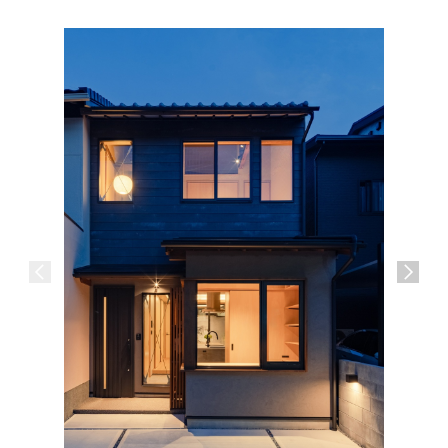
日本家屋
るリビン
京都市上