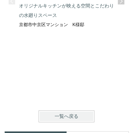
オリジナルキッチンが映える空間とこだわり
の水廻りスペース
京都市中京区マンション K様邸
安心と安
ーム
京都市中
一覧へ戻る