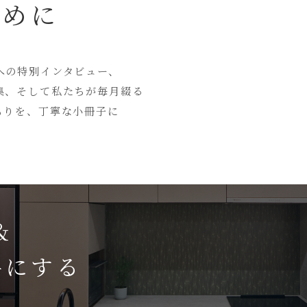
ために
への特別インタビュー、
集、そして私たちが毎月綴る
もりを、丁寧な小冊子に
＆
手にする