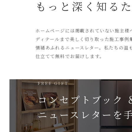
もっと深く知る
ホームページには
掲載されていない
施主様
ディテールまで美しく切り取った
施工事例
情緒あふれるニュースレター。
私たちの温
仕立てて無料でお届けします。
FREE GIFT
コンセプトブック 
ニュースレターを