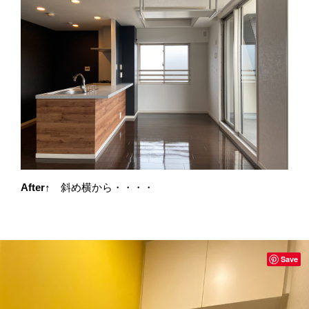
After↑
斜め横から・・・・
Save