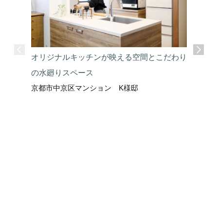
オリジナルキッチンが映える空間とこだわり
の水廻りスペース
京都市中京区マンション K様邸
安心と安
ーム
京都市中