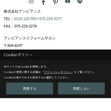
株式会社アンビアンス
TEL：
0120-125-955
/
075-229-3277
FAX：075-229-3278
アンビアンスリフォームサロン
〒604-8247
京都市中京区塩屋町59
Cookieポリシー
TEL：
075-229-3007
当サイトではCookieを使用します。
FAX：075-229-3008
Cookieの使用に関する詳細は 「
プライバシーポリシー
」をご覧ください。
＜営業時間＞10:00～17:00
Cookieを受け入れるか拒否するか選択してください。
＜定休日＞日曜日
同意する
同意しない
Copyright (c) Ambiance Co.,Ltd. All Rights Reserved.
Produced by
ゴデスクリエイト