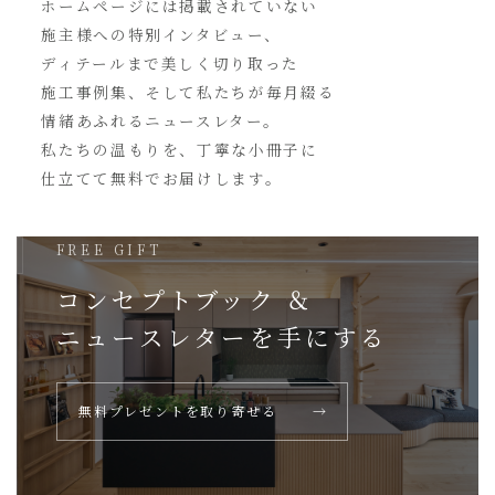
ホームページには
掲載されていない
施主様への特別インタビュー、
ディテールまで美しく切り取った
施工事例集、そして私たちが毎月綴る
情緒あふれるニュースレター。
私たちの温もりを、丁寧な小冊子に
仕立てて無料でお届けします。
FREE GIFT
コンセプトブック ＆
ニュースレターを
手にする
無料プレゼントを取り寄せる
→