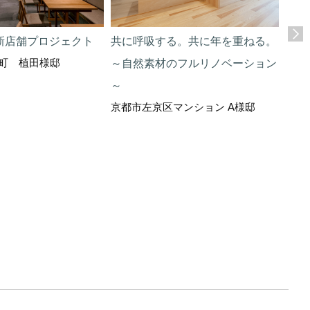
新店舗プロジェクト
共に呼吸する。共に年を重ねる。
照明
町 植田様邸
～自然素材のフルリノベーション
える
～
京都
京都市左京区マンション A様邸