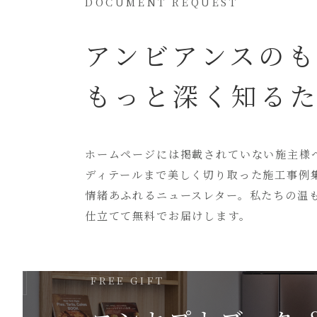
DOCUMENT REQUEST
アンビアンスの
もっと深く知る
ホームページには
掲載されていない
施主様
ディテールまで美しく切り取った
施工事例
情緒あふれるニュースレター。
私たちの温
仕立てて無料でお届けします。
FREE GIFT