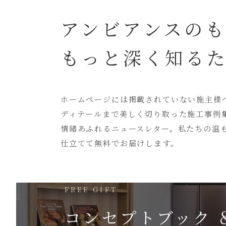
アンビアンスの
もっと深く知る
ホームページには
掲載されていない
施主様
ディテールまで美しく切り取った
施工事例
情緒あふれるニュースレター。
私たちの温
仕立てて無料でお届けします。
FREE GIFT
コンセプトブック 