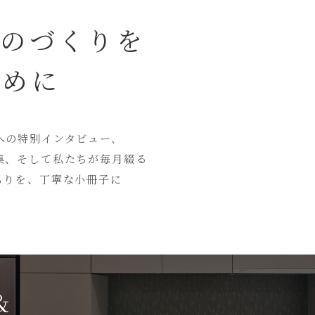
ものづくりを
ために
への特別インタビュー、
集、そして私たちが毎月綴る
もりを、丁寧な小冊子に
＆