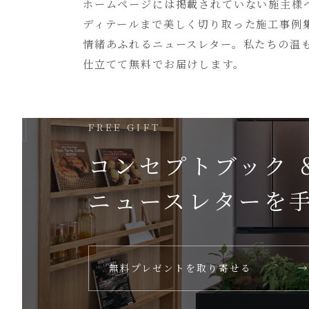
ホームページには
掲載されていない
施主様
ディテールまで美しく切り取った
施工事例
情緒あふれるニュースレター。
私たちの温
仕立てて無料でお届けします。
FREE GIFT
コンセプトブック 
ニュースレターを
無料プレゼントを取り寄せる
→