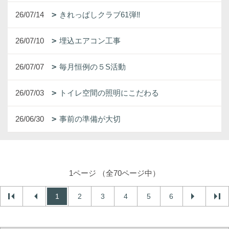
26/07/14
きれっぱしクラブ61弾‼
26/07/10
埋込エアコン工事
26/07/07
毎月恒例の５S活動
26/07/03
トイレ空間の照明にこだわる
26/06/30
事前の準備が大切
1ページ （全70ページ中）
1
2
3
4
5
6