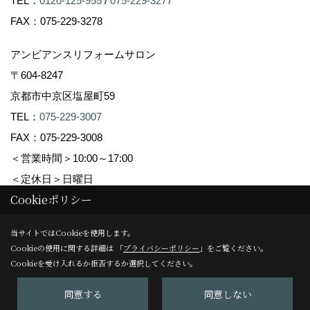
TEL：
0120-125-955
/
075-229-3277
FAX：075-229-3278
アンビアンスリフォームサロン
〒604-8247
京都市中京区塩屋町59
TEL：
075-229-3007
FAX：075-229-3008
＜営業時間＞10:00～17:00
＜定休日＞日曜日
Cookieポリシー
Copyright (c) Ambiance Co.,Ltd. All Rights Reserved.
当サイトではCookieを使用します。
Cookieの使用に関する詳細は 「
プライバシーポリシー
」をご覧ください。
Produced by
ゴデスクリエイト
Cookieを受け入れるか拒否するか選択してください。
同意する
同意しない