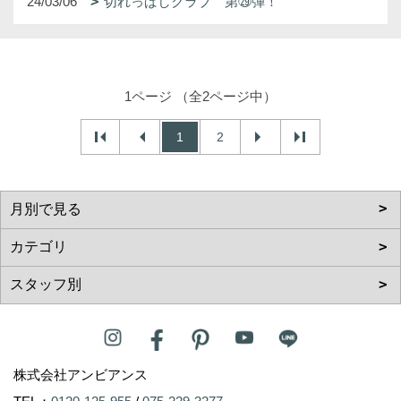
24/03/06
切れっぱしクラブ 第㉙弾！
1ページ （全2ページ中）
1
2
株式会社アンビアンス