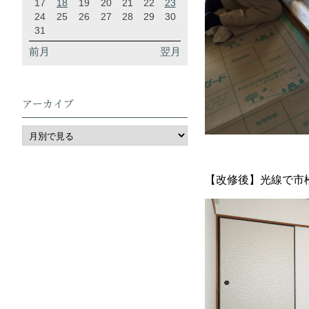
17
18
19
20
21
22
23
24
25
26
27
28
29
30
31
前月
翌月
アーカイブ
【改修後】光線で市