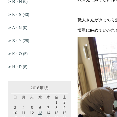
R・N (0)
K・S (40)
職人さんがきっちり
A・N (0)
慎重に納めていかれ
S・Y (28)
K・O (5)
H・P (8)
2016年1月
日
月
火
水
木
金
土
1
2
3
4
5
6
7
8
9
10
11
12
13
14
15
16