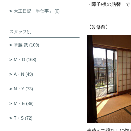
・障子/襖の貼替 で
大工日記「手仕事」 (0)
【改修前】
スタッフ別
堂脇 武 (109)
M・D (168)
A・N (49)
N・Y (73)
M・E (88)
T・S (72)
表替えで縁なしに作