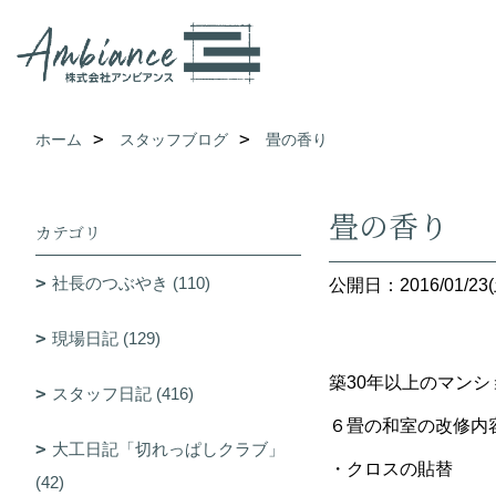
ホーム
スタッフブログ
畳の香り
畳の香り
カテゴリ
社長のつぶやき (110)
公開日：2016/01/23(
現場日記 (129)
築30年以上のマン
スタッフ日記 (416)
６畳の和室の改修内
大工日記「切れっぱしクラブ」
・クロスの貼替
(42)