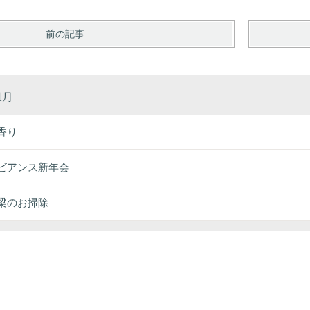
前の記事
1月
香り
ビアンス新年会
梁のお掃除