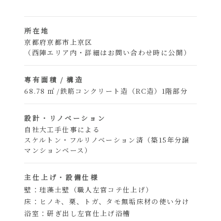
所在地
京都府京都市上京区
（西陣エリア内・詳細はお問い合わせ時に公開）
専有面積 / 構造
68.78 ㎡ /
鉄筋コンクリート造（RC造）1階部分
設計・リノベーション
自社大工手仕事による
スケルトン・フルリノベーション済（築15年分譲
マンションベース）
主仕上げ・設備仕様
壁：珪藻土壁（職人左官コテ仕上げ）
床：ヒノキ、栗、トガ、タモ無垢床材の使い分け
浴室：研ぎ出し左官仕上げ浴槽