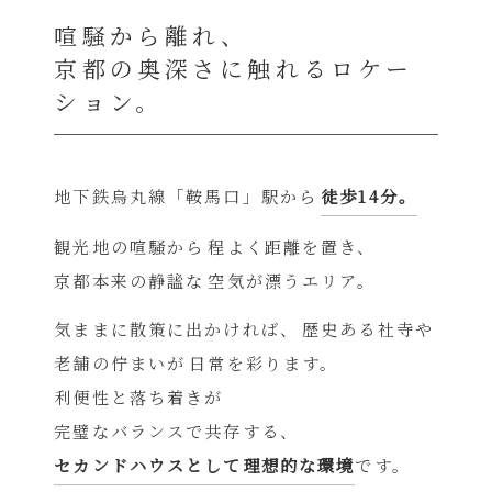
喧騒から離れ、
京都の奥深さに触れるロケー
ション。
地下鉄烏丸線「鞍馬口」駅から
徒歩14分。
観光地の喧騒から
程よく距離を置き、
京都本来の静謐な
空気が漂うエリア。
気ままに散策に出かければ、
歴史ある社寺や
老舗の佇まいが
日常を彩ります。
利便性と落ち着きが
完璧なバランスで共存する、
セカンドハウスとして理想的な環境
です。