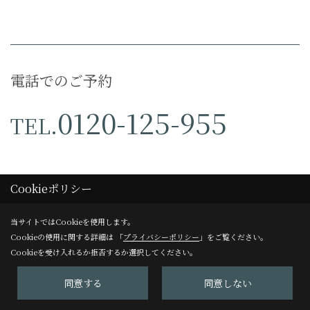
個人情報の利用目的の公表に関
する事項
電話でのご予約
お客様から直接書面にて個人情報を取得する場
0120-125-955
TEL.
合は、その都度利用目的を明示させていただきま
す。それ以外で、個人情報を取得する場合は、次
の利用目的の範囲内で取り扱わせていただきま
す。
Cookieポリシー
1.お客様からのお問合せの対応
物件情報 - 不動産物件情報 にある
当サイトではCookieを使用します。
2.お客様に適した情報やイベント案内を郵送・E
その他のイベント予告
Cookieの使用に関する詳細は 「
プライバシーポリシー
」をご覧ください。
メール等でお知らせ
Cookieを受け入れるか拒否するか選択してください。
3.お客様の家づくりに関するご提案
同意する
同意しない
4.必要に応じてお客様へのご連絡