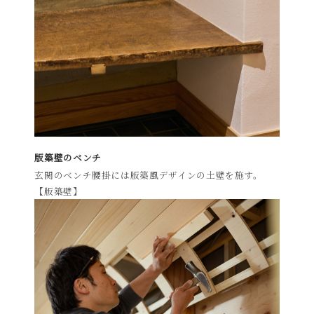
版築壁のベンチ
玄関のベンチ腰掛には版築風デザインの土壁を施す。
【版築壁】