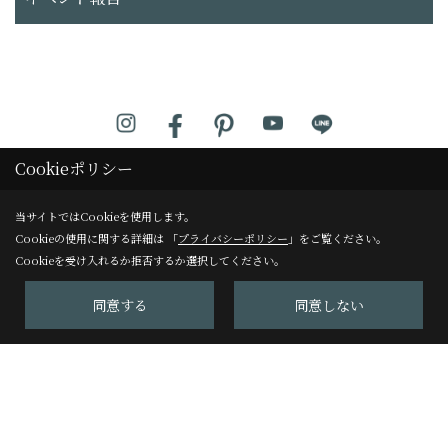
株式会社アンビアンス
Cookieポリシー
TEL：
0120-125-955
/
075-229-3277
当サイトではCookieを使用します。
FAX：075-229-3278
Cookieの使用に関する詳細は 「
プライバシーポリシー
」をご覧ください。
Cookieを受け入れるか拒否するか選択してください。
アンビアンスリフォームサロン
〒604-8247
同意する
同意しない
京都市中京区塩屋町59
TEL：
075-229-3007
FAX：075-229-3008
＜営業時間＞10:00～17:00