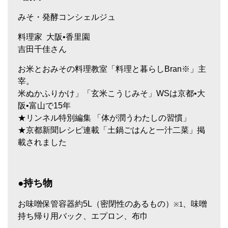
みそ・発酵コンシェルジュ
料理家 大阪•香里園
吉田千佳さん
お米とおみその料理教室「料理と暮らしBran※」主
宰。
米ぬかふりかけ」「玄米こうじみそ」WSは京都•大
阪•富山で15年
★リンネル特別編集 「体が潤うわたしの習慣」
★京都新聞レシピ連載「土鍋ごはんと一汁二菜」掲
載されました
●持ち物
お味噌保管容器約
5L
（密閉性のあるもの）
、味噌
※1
持ち帰り用バック、エプロン、布巾