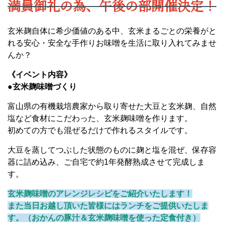
満員御礼の為、午後の部開催決定！
玄米麹自体に希少価値のある中、玄米まるごとの栄養がと
れる安心・安全な手作りお味噌を生活に取り入れてみませ
んか？
《イベント内容》
●玄米麹味噌づくり
富山県の有機栽培農家から取り寄せた大豆と玄米麹、自然
塩など食材にこだわった、玄米麹味噌を作ります。
初めての方でも混ぜるだけで作れるスタイルです。
大豆を蒸してつぶした状態のものに麹と塩を混ぜ、保存容
器に詰め込み、ご自宅で約
1
年発酵熟成させて完成しま
す。
玄米麹味噌のアレンジレシピをご紹介いたします！
また当日お越し頂いた皆様にはランチをご提供いたしま
す。（おかんの豚汁＆玄米麹味噌を使った定食付き）