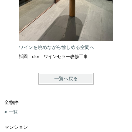
アンビア
ワインを眺めながら愉しめる空間へ
祇園 d'or ワインセラー改修工事
一覧へ戻る
全物件
一覧
マンション