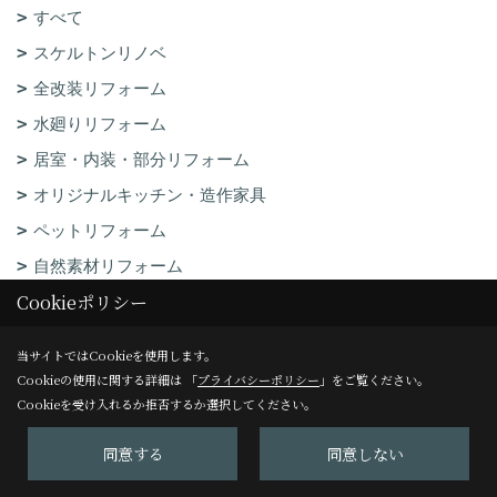
すべて
スケルトンリノベ
全改装リフォーム
水廻りリフォーム
居室・内装・部分リフォーム
オリジナルキッチン・造作家具
ペットリフォーム
自然素材リフォーム
Cookieポリシー
戸建・店舗・施設
当サイトではCookieを使用します。
すべて
Cookieの使用に関する詳細は 「
プライバシーポリシー
」をご覧ください。
スケルトンリノベ
Cookieを受け入れるか拒否するか選択してください。
全改装リフォーム
同意する
同意しない
水廻りリフォーム