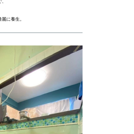
で、
綺麗に養生。