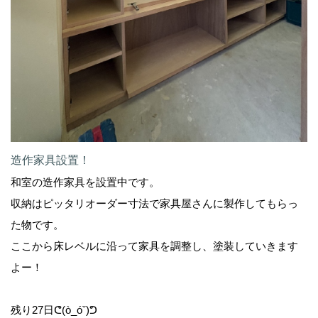
造作家具設置！
和室の造作家具を設置中です。
収納はピッタリオーダー寸法で家具屋さんに製作してもらっ
た物です。
ここから床レベルに沿って家具を調整し、塗装していきます
よー！
残り27日ᕦ(ò_óˇ)ᕤ