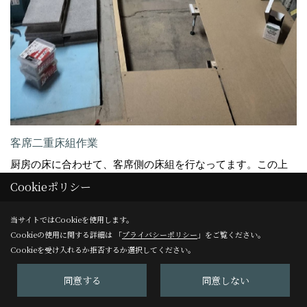
客席二重床組作業
厨房の床に合わせて、客席側の床組を行なってます。この上
Cookieポリシー
にベニヤを貼り仕上げは12mmのフローリングです。また、ガ
ス配管のルートになる箇所は、作業がやり易い様に今は開け
当サイトではCookieを使用します。
たままにしてます。
Cookieの使用に関する詳細は 「
プライバシーポリシー
」をご覧ください。
Cookieを受け入れるか拒否するか選択してください。
同意する
同意しない
21. 2023年03月16日