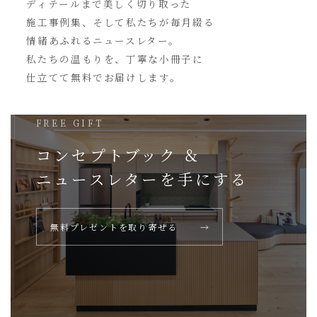
ディテールまで美しく切り取った
施工事例集、そして私たちが毎月綴る
情緒あふれるニュースレター。
私たちの温もりを、丁寧な小冊子に
仕立てて無料でお届けします。
FREE GIFT
コンセプトブック ＆
ニュースレターを
手にする
無料プレゼントを取り寄せる
→