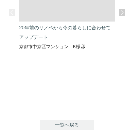
20年前のリノベから今の暮らしに合わせて
すっきり
アップデート
上がり収
京都市中京区マンション K様邸
京都市左
一覧へ戻る