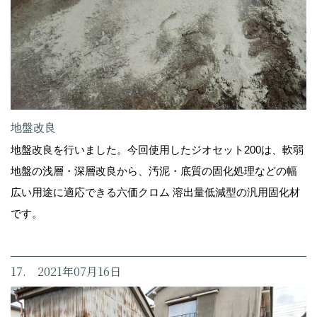
地盤改良
地盤改良を行いました。今回使用したジオセット200は、軟弱
地盤の浅層・深層改良から、汚泥・底質の固化処理などの幅
広い用途に適応できる六価クロム 溶出量低減型の汎用固化材
です。
17. 2021年07月16日