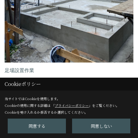
足場設置作業
仮設足場は、上棟前に設置し、作業が安全に行えるように事
Cookieポリシー
前に組み建てて置きます。
当サイトではCookieを使用します。
Cookieの使用に関する詳細は 「
プライバシーポリシー
」をご覧ください。
Cookieを受け入れるか拒否するか選択してください。
21. 2021年07月31日
同意する
同意しない