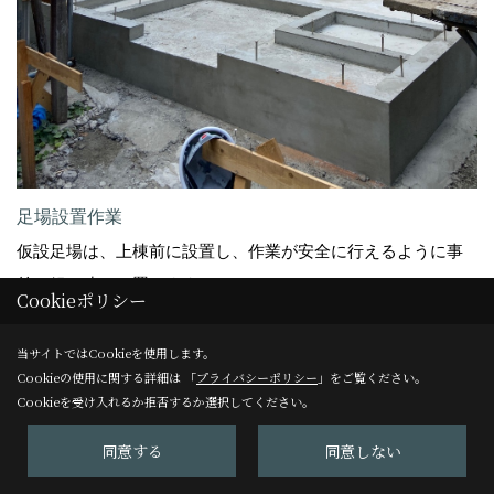
足場設置作業
仮設足場は、上棟前に設置し、作業が安全に行えるように事
前に組み建てて置きます。
Cookieポリシー
当サイトではCookieを使用します。
21. 2021年07月31日
Cookieの使用に関する詳細は 「
プライバシーポリシー
」をご覧ください。
Cookieを受け入れるか拒否するか選択してください。
同意する
同意しない