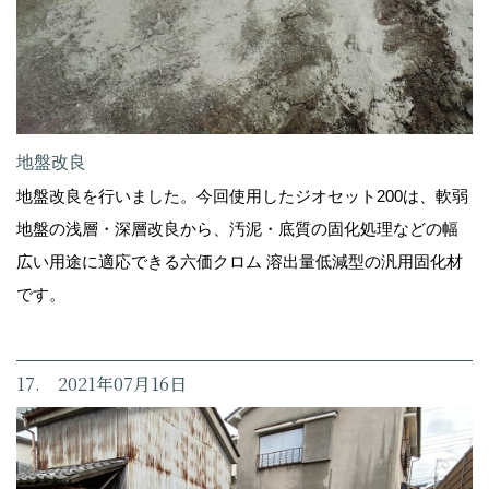
地盤改良
地盤改良を行いました。今回使用したジオセット200は、軟弱
地盤の浅層・深層改良から、汚泥・底質の固化処理などの幅
広い用途に適応できる六価クロム 溶出量低減型の汎用固化材
です。
17. 2021年07月16日