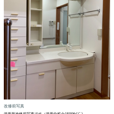
改修前写真
洗面所改修前写真です（洗面化粧台1500ｻｲｽﾞ）