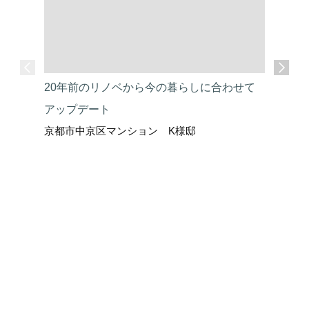
20年前のリノベから今の暮らしに合わせて
すっきり
アップデート
上がり収
京都市中京区マンション K様邸
京都市左