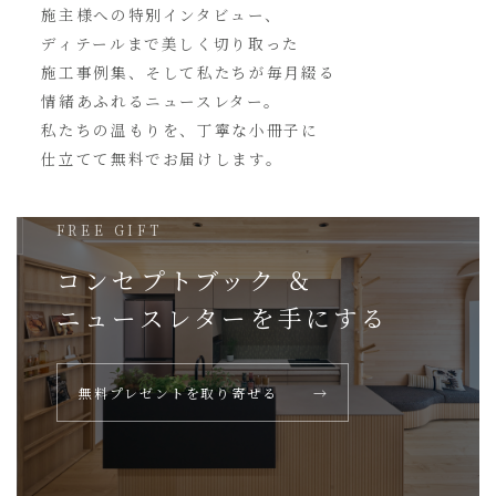
施主様への特別インタビュー、
ディテールまで美しく切り取った
施工事例集、そして私たちが毎月綴る
情緒あふれるニュースレター。
私たちの温もりを、丁寧な小冊子に
仕立てて無料でお届けします。
FREE GIFT
コンセプトブック ＆
ニュースレターを
手にする
無料プレゼントを取り寄せる
→