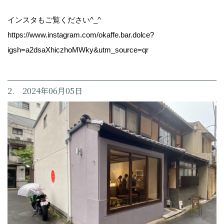
インスタもご覧ください^_^
https://www.instagram.com/okaffe.bar.dolce?
igsh=a2dsaXhiczhoMWky&utm_source=qr
2. 2024年06月05日