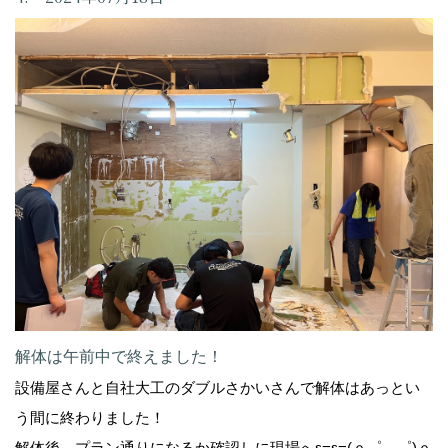
解体は午前中で終えました！
設備屋さんと自社大工のダブルさかいさんで解体はあっとい
う間に終わりました！
解体後…プラン通りになるか確認しに現場へε=ε=(ｏ゜―゜)ｏ