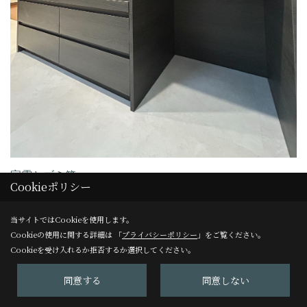
家電とゴミ箱
Cookieポリシー
家電はカウンター上とスライド収納に。
ゴミ箱の置くスペースも確保し、リビング側からゴミ箱が見
当サイトではCookieを使用します。
Cookieの使用に関する詳細は 「
プライバシーポリシー
」をご覧ください。
えないところもポイントです。
Cookieを受け入れるか拒否するか選択してください。
カウンター上とスライド収納には家電用のコンセントを取付
けしごちゃごちゃする配線もスッキリに✨
同意する
同意しない