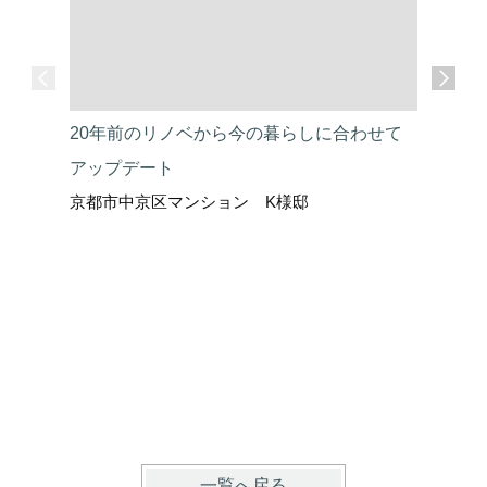
20年前のリノベから今の暮らしに合わせて
すっきり
アップデート
上がり収
京都市中京区マンション K様邸
京都市左
一覧へ戻る