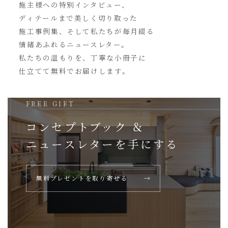
施主様への特別インタビュー、
ディテールまで美しく切り取った
施工事例集、そして私たちが毎月綴る
情緒あふれるニュースレター。
私たちの温もりを、丁寧な小冊子に
仕立てて無料でお届けします。
FREE GIFT
コンセプトブック ＆
ニュースレターを
手にする
無料プレゼントを取り寄せる
→