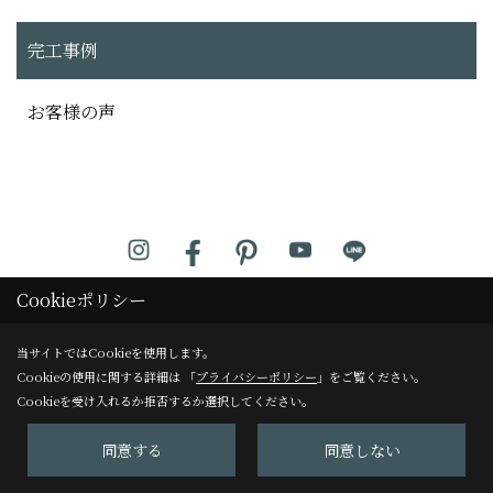
完工事例
お客様の声
株式会社アンビアンス
Cookieポリシー
TEL：
0120-125-955
/
075-229-3277
当サイトではCookieを使用します。
FAX：075-229-3278
Cookieの使用に関する詳細は 「
プライバシーポリシー
」をご覧ください。
Cookieを受け入れるか拒否するか選択してください。
アンビアンスリフォームサロン
〒604-8247
同意する
同意しない
京都市中京区塩屋町59