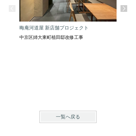
晦庵河道屋 新店舗プロジェクト
中京区姉大東町植田邸改修工事
ワインを
祇園 d
一覧へ戻る