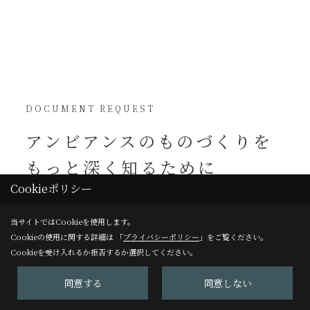
DOCUMENT REQUEST
アンビアンスの
ものづくりを
もっと深く知るために
Cookieポリシー
ホームページには
掲載されていない
当サイトではCookieを使用します。
施主様への特別インタビュー、
Cookieの使用に関する詳細は 「
プライバシーポリシー
」をご覧ください。
ディテールまで美しく切り取った
Cookieを受け入れるか拒否するか選択してください。
施工事例集、そして私たちが毎月綴る
情緒あふれるニュースレター。
同意する
同意しない
私たちの温もりを、丁寧な小冊子に