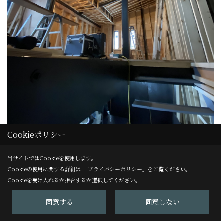
Cookieポリシー
当サイトではCookieを使用します。
大工工事ー2階下地組
Cookieの使用に関する詳細は 「
プライバシーポリシー
」をご覧ください。
2階の天井の下地組が、徐々に出来てきてます^_^ カタチが少
Cookieを受け入れるか拒否するか選択してください。
しづつ見えて来ました。
同意する
同意しない