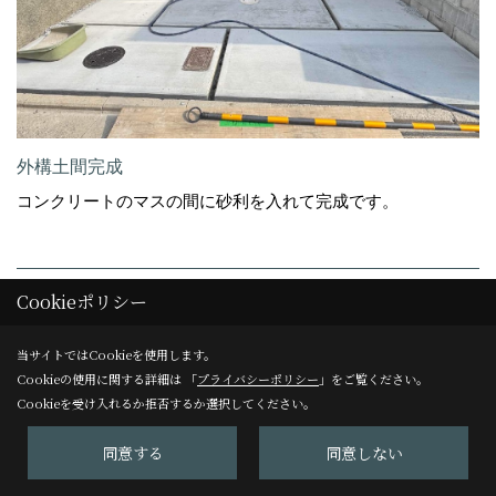
外構土間完成
コンクリートのマスの間に砂利を入れて完成です。
20. 2026年06月10日
Cookieポリシー
当サイトではCookieを使用します。
Cookieの使用に関する詳細は 「
プライバシーポリシー
」をご覧ください。
Cookieを受け入れるか拒否するか選択してください。
同意する
同意しない