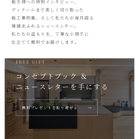
施主様への特別インタビュー、
ディテールまで美しく切り取った
施工事例集、そして私たちが毎月綴る
情緒あふれるニュースレター。
私たちの温もりを、丁寧な小冊子に
仕立てて無料でお届けします。
FREE GIFT
コンセプトブック ＆
ニュースレターを
手にする
無料プレゼントを取り寄せる
→