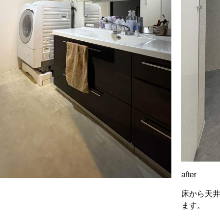
after
床から天
ます。