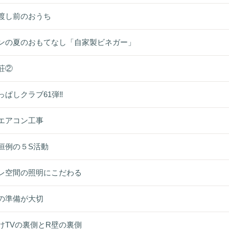
渡し前のおうち
ンの夏のおもてなし「自家製ビネガー」
荘②
っぱしクラブ61弾‼
エアコン工事
恒例の５S活動
レ空間の照明にこだわる
の準備が大切
けTVの裏側とR壁の裏側