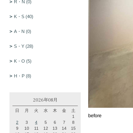
R・N (0)
K・S (40)
A・N (0)
S・Y (28)
K・O (5)
H・P (8)
2026年08月
日
月
火
水
木
金
土
before
1
2
3
4
5
6
7
8
9
10
11
12
13
14
15