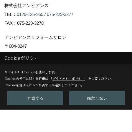
株式会社アンビアンス
TEL：
0120-125-955
/
075-229-3277
FAX：075-229-3278
アンビアンスリフォームサロン
〒604-8247
京都市中京区塩屋町59
Cookieポリシー
TEL：
075-229-3007
当サイトではCookieを使用します。
FAX：075-229-3008
Cookieの使用に関する詳細は 「
プライバシーポリシー
」をご覧ください。
＜営業時間＞10:00～17:00
Cookieを受け入れるか拒否するか選択してください。
＜定休日＞日曜日
同意する
同意しない
Copyright (c) Ambiance Co.,Ltd. All Rights Reserved.
Produced by
ゴデスクリエイト