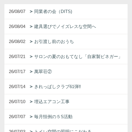
26/08/07
同業者の会（DITS)
26/08/04
建具選びでノイズレスな空間へ
26/08/02
お引渡し前のおうち
26/07/21
サロンの夏のおもてなし「自家製ビネガー」
26/07/17
萬翠荘②
26/07/14
きれっぱしクラブ61弾‼
26/07/10
埋込エアコン工事
26/07/07
毎月恒例の５S活動
26/07/03
トイレ空間の照明にこだわる