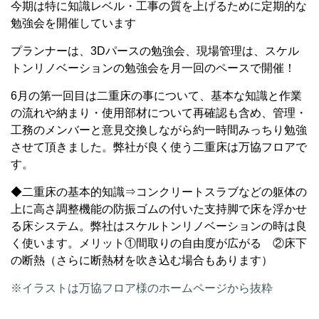
今期は特に知識レベル・工事の質を上げるために定期的な
勉強会を開催しています
プランナーは、3Dパースの勉強会、現場管理は、スケル
トンリノベーションの勉強会を月一回のペースで開催！
6月の第一回目は二重床の事について、基本な知識と作業
の流れや納まり・使用部材について再確認も含め、管理・
工務のメンバーと意見交換しながら約一時間みっちり勉強
させて頂きました。弊社が良く使う二重床は万協フロアで
す。
◆二重床の基本的知識⇒コンクリートスラブなどの躯体の
上に高さ調整機能の防振ゴムの付いた支持脚で床を浮かせ
る床システム。弊社はスケルトンリノベーションの時は良
く使います。メリット①間取りの自由度が広がる ②床下
の断熱（さらに断熱材を吹き込む場合もあります）
※イラストは万協フロア様のホームページから抜粋