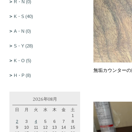
R・N (0)
K・S (40)
A・N (0)
S・Y (28)
K・O (5)
無垢カウンターの
H・P (8)
2026年08月
日
月
火
水
木
金
土
1
2
3
4
5
6
7
8
9
10
11
12
13
14
15