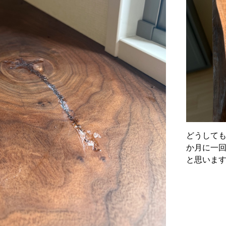
どうして
か月に一
と思います(*