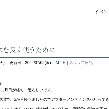
イベン
木を長く使うために
火)
更新日：2024/07/05(金)
M・E
｜
スタッフ日記
す！
間に月日が経ち…恐ろしいです。
現場で、5か月経ちましたのでアフターメンテナンスへ行って
を納品させていただいた物件なのですが、節部分の割れが広が