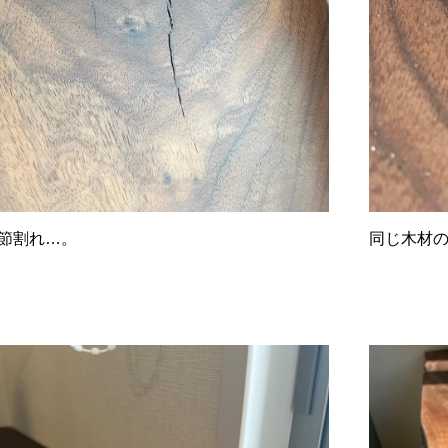
節割れ…。
同じ木材