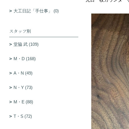
大工日記「手仕事」 (0)
スタッフ別
堂脇 武 (109)
M・D (168)
A・N (49)
N・Y (73)
M・E (88)
T・S (72)