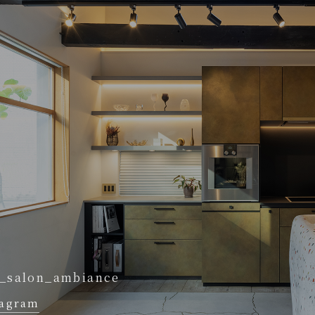
_salon_ambiance
tagram