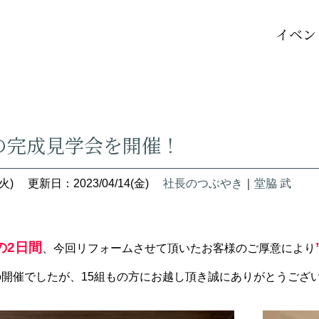
イベン
！
の完成見学会を開催！
火)
更新日：2023/04/14(金)
社長のつぶやき
｜
堂脇 武
の2日間
、今回リフォームさせて頂いたお客様のご厚意により
の開催でしたが、15組もの方にお越し頂き誠にありがとうござ