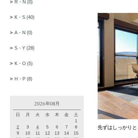
R・N (0)
K・S (40)
A・N (0)
S・Y (28)
K・O (5)
H・P (8)
2026年08月
日
月
火
水
木
金
土
1
2
3
4
5
6
7
8
先ずはしっかりと
9
10
11
12
13
14
15