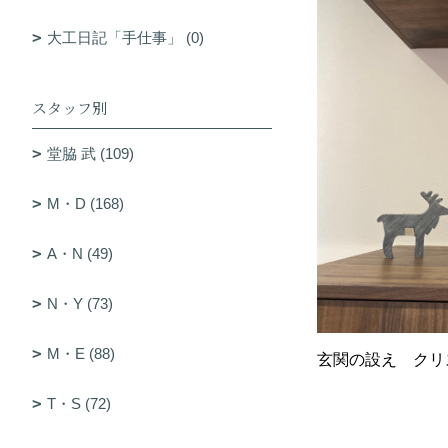
大工日記「手仕事」 (0)
スタッフ別
堂脇 武 (109)
M・D (168)
A・N (49)
N・Y (73)
M・E (88)
玄関の設え クリ
T・S (72)