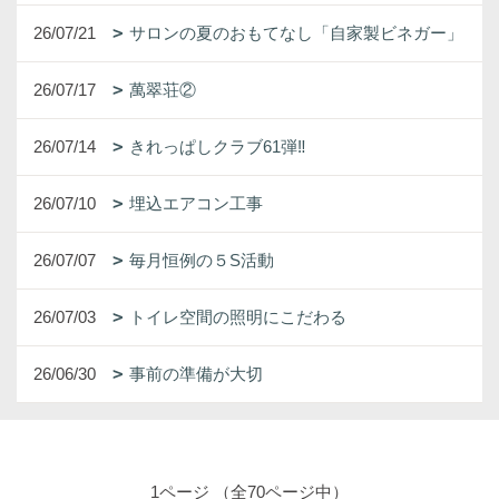
26/07/21
サロンの夏のおもてなし「自家製ビネガー」
26/07/17
萬翠荘②
26/07/14
きれっぱしクラブ61弾‼
26/07/10
埋込エアコン工事
26/07/07
毎月恒例の５S活動
26/07/03
トイレ空間の照明にこだわる
26/06/30
事前の準備が大切
1ページ （全70ページ中）