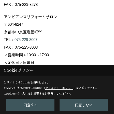
FAX：075-229-3278
アンビアンスリフォームサロン
〒604-8247
京都市中京区塩屋町59
TEL：
075-229-3007
FAX：075-229-3008
＜営業時間＞10:00～17:00
＜定休日＞日曜日
Cookieポリシー
Copyright (c) Ambiance Co.,Ltd. All Rights Reserved.
当サイトではCookieを使用します。
Cookieの使用に関する詳細は 「
プライバシーポリシー
」をご覧ください。
Produced by
ゴデスクリエイト
Cookieを受け入れるか拒否するか選択してください。
同意する
同意しない