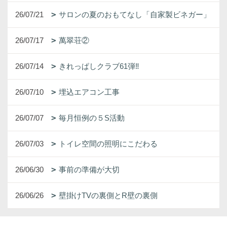
26/07/21
サロンの夏のおもてなし「自家製ビネガー」
26/07/17
萬翠荘②
26/07/14
きれっぱしクラブ61弾‼
26/07/10
埋込エアコン工事
26/07/07
毎月恒例の５S活動
26/07/03
トイレ空間の照明にこだわる
26/06/30
事前の準備が大切
26/06/26
壁掛けTVの裏側とR壁の裏側