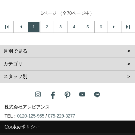
1ページ （全70ページ中）
1
2
3
4
5
6
株式会社アンビアンス
TEL：
0120-125-955
/
075-229-3277
FAX：075-229-3278
Cookieポリシー