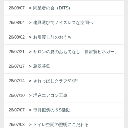
26/08/07
同業者の会（DITS)
26/08/04
建具選びでノイズレスな空間へ
26/08/02
お引渡し前のおうち
26/07/21
サロンの夏のおもてなし「自家製ビネガー」
26/07/17
萬翠荘②
26/07/14
きれっぱしクラブ61弾‼
26/07/10
埋込エアコン工事
26/07/07
毎月恒例の５S活動
26/07/03
トイレ空間の照明にこだわる