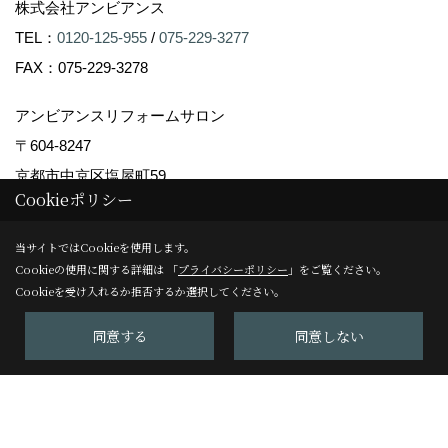
株式会社アンビアンス
TEL：
0120-125-955
/
075-229-3277
FAX：075-229-3278
アンビアンスリフォームサロン
〒604-8247
京都市中京区塩屋町59
Cookieポリシー
TEL：
075-229-3007
FAX：075-229-3008
当サイトではCookieを使用します。
＜営業時間＞10:00～17:00
Cookieの使用に関する詳細は 「
プライバシーポリシー
」をご覧ください。
Cookieを受け入れるか拒否するか選択してください。
＜定休日＞日曜日
同意する
同意しない
Copyright (c) Ambiance Co.,Ltd. All Rights Reserved.
Produced by
ゴデスクリエイト