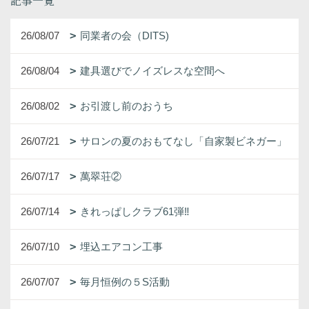
記事一覧
26/08/07
同業者の会（DITS)
26/08/04
建具選びでノイズレスな空間へ
26/08/02
お引渡し前のおうち
26/07/21
サロンの夏のおもてなし「自家製ビネガー」
26/07/17
萬翠荘②
26/07/14
きれっぱしクラブ61弾‼
26/07/10
埋込エアコン工事
26/07/07
毎月恒例の５S活動