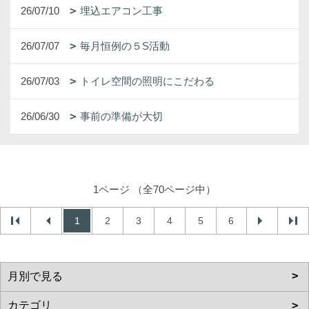
26/07/10
埋込エアコン工事
26/07/07
毎月恒例の５S活動
26/07/03
トイレ空間の照明にこだわる
26/06/30
事前の準備が大切
1ページ （全70ページ中）
1
2
3
4
5
6