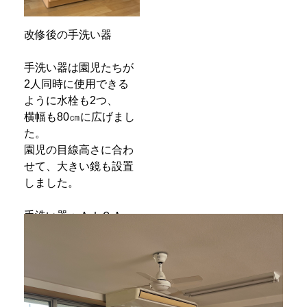
改修後の手洗い器
手洗い器は園児たちが
2人同時に使用できる
ように水栓も2つ、
横幅も80㎝に広げまし
た。
園児の目線高さに合わ
せて、大きい鏡も設置
しました。
手洗い器：ＡＩＣＡ