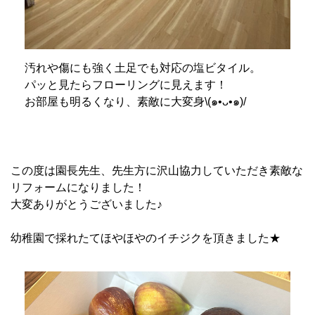
汚れや傷にも強く土足でも対応の塩ビタイル。
パッと見たらフローリングに見えます！
お部屋も明るくなり、素敵に大変身
\(
๑
•
ᴗ
•
๑
)/
この度は園長先生、先生方に沢山協力していただき素敵な
リフォームになりました！
大変ありがとうございました♪
幼稚園で採れたてほやほやのイチジクを頂きました★