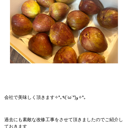
会社で美味しく頂きます
✧
*
｡
٩
(
ˊ
ω
ˋ
*)
و
✧
*
｡
過去にも素敵な改修工事をさせて頂きましたのでご紹介し
ておきます