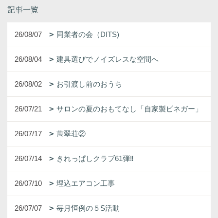
記事一覧
26/08/07
同業者の会（DITS)
26/08/04
建具選びでノイズレスな空間へ
26/08/02
お引渡し前のおうち
26/07/21
サロンの夏のおもてなし「自家製ビネガー」
26/07/17
萬翠荘②
26/07/14
きれっぱしクラブ61弾‼
26/07/10
埋込エアコン工事
26/07/07
毎月恒例の５S活動