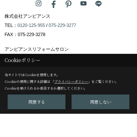
株式会社アンビアンス
TEL：
0120-125-955
/
075-229-3277
FAX：075-229-3278
アンビアンスリフォームサロン
〒604-8247
Cookieポリシー
京都市中京区塩屋町59
当サイトではCookieを使用します。
TEL：
075-229-3007
Cookieの使用に関する詳細は 「
プライバシーポリシー
」をご覧ください。
FAX：075-229-3008
Cookieを受け入れるか拒否するか選択してください。
＜営業時間＞10:00～17:00
同意する
同意しない
＜定休日＞日曜日
Copyright (c) Ambiance Co.,Ltd. All Rights Reserved.
Produced by
ゴデスクリエイト