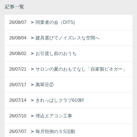
記事一覧
26/08/07
同業者の会（DITS)
26/08/04
建具選びでノイズレスな空間へ
26/08/02
お引渡し前のおうち
26/07/21
サロンの夏のおもてなし「自家製ビネガー」
26/07/17
萬翠荘②
26/07/14
きれっぱしクラブ61弾‼
26/07/10
埋込エアコン工事
26/07/07
毎月恒例の５S活動