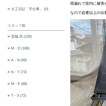
雨漏れで室内に被害
大工日記「手仕事」 (0)
なので必要以上の出
スタッフ別
堂脇 武 (109)
M・D (168)
A・N (49)
N・Y (73)
M・E (88)
T・S (72)