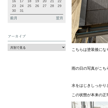
16
17
18
19
20
21
22
23
24
25
26
27
28
29
30
31
前月
翌月
アーカイブ
こちらは塗装後にな
雨の日の写真がこち
水をはじきしっかり
この状態が本来の正