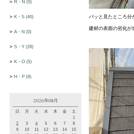
R・N (0)
K・S (40)
パッと見たところ分
建材の表面の劣化が
A・N (0)
S・Y (28)
K・O (5)
H・P (8)
2026年08月
日
月
火
水
木
金
土
1
2
3
4
5
6
7
8
9
10
11
12
13
14
15