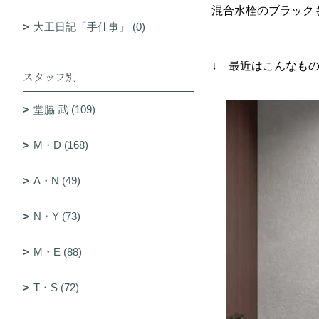
混合水栓のブラック
大工日記「手仕事」 (0)
↓ 最近はこんなも
スタッフ別
堂脇 武 (109)
M・D (168)
A・N (49)
N・Y (73)
M・E (88)
T・S (72)