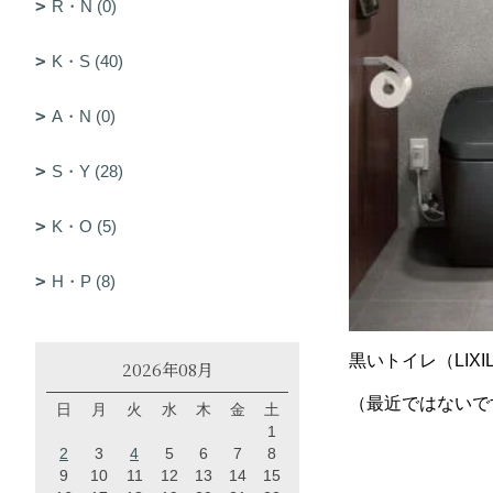
R・N (0)
K・S (40)
A・N (0)
S・Y (28)
K・O (5)
H・P (8)
黒いトイレ（LIX
2026年08月
（最近ではないで
日
月
火
水
木
金
土
1
2
3
4
5
6
7
8
9
10
11
12
13
14
15