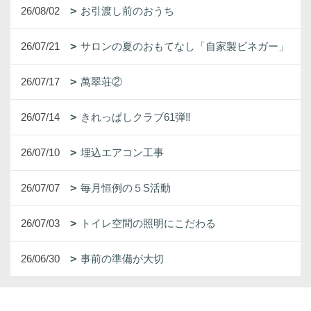
26/08/02
お引渡し前のおうち
26/07/21
サロンの夏のおもてなし「自家製ビネガー」
26/07/17
萬翠荘②
26/07/14
きれっぱしクラブ61弾‼
26/07/10
埋込エアコン工事
26/07/07
毎月恒例の５S活動
26/07/03
トイレ空間の照明にこだわる
26/06/30
事前の準備が大切